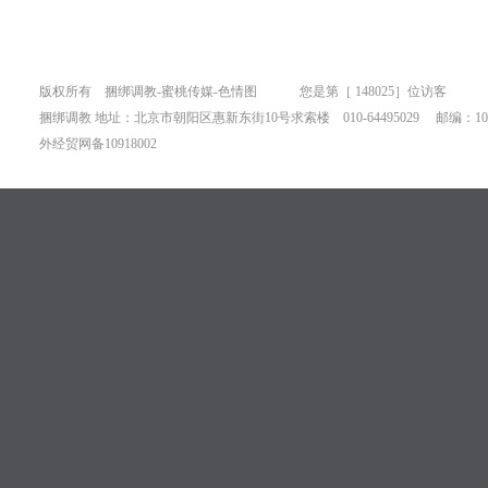
版权所有 捆绑调教-蜜桃传媒-色情图 您是第［
148025］位访客
捆绑调教 地址：北京市朝阳区惠新东街10号求索楼 010-64495029 邮编：100
外经贸网备10918002