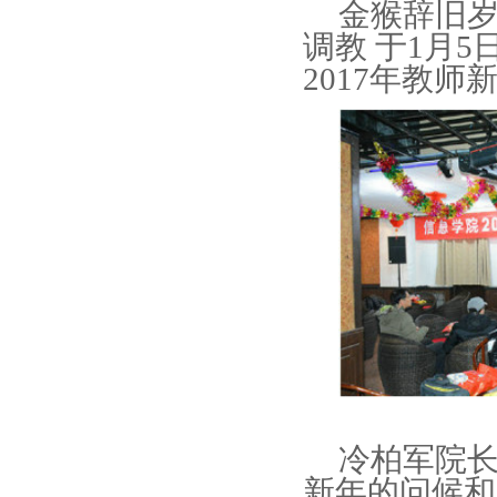
金猴辞旧
调教 于
1月5
2017年教师
冷柏军院长
新年的问候和