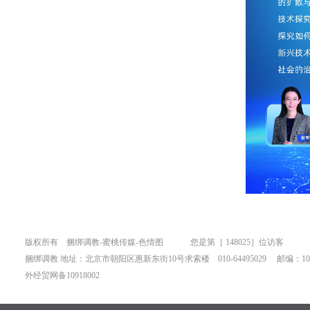
版权所有 捆绑调教-蜜桃传媒-色情图 您是第［
148025］位访客
捆绑调教 地址：北京市朝阳区惠新东街10号求索楼 010-64495029 邮编：100
外经贸网备10918002