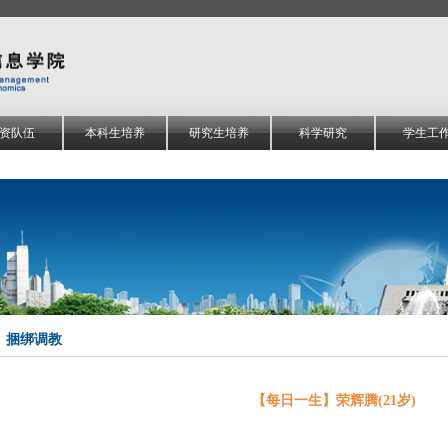
资队伍
本科生培养
研究生培养
科学研究
学生工
捆绑调教
【每日一生】荣辉腾(21岁)