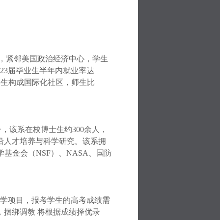
廊，紧邻美国政治经济中心，学生
23
届毕业生半年内就业率达
学生构成国际化社区，师生比
一，该系在校博士生约
300
余人，
沿人才培养与科学研究。该系拥
学基金会（
NSF
）、
NASA
、国防
学项目，报考学生的高考成绩需
捆绑调教 将根据成绩择优录