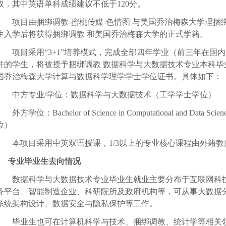
取，其中英语单科成绩建议不低于
120
分。
项目由捆绑调教-蜜桃传媒-色情图 与美国乔治梅森大学理捆
生入学后将获得捆绑调教 和美国乔治梅森大学的正式学籍。
项目采用
“3+1”
培养模式，完成全部四年学业（前三年在国内
件的学生，将被授予捆绑调教 数据科学与大数据技术专业本科毕
国乔治梅森大学计算与数据科学理学学士学位证书。具体如下：
中方专业
/
学位：数据科学与大数据技术（工学学士学位）
外方学位：
Bachelor of Science in Computational and Data Scien
位）
本项目采用中英双语授课，
1/3
以上的专业核心课程由外籍教
专业毕业生去向情况
数据科学与大数据技术专业毕业生就业主要分布于互联网科
务平台、智能制造企业、科研院所及政府机构等，可从事大数据
系统架构设计、数据安全与隐私保护等工作。
毕业生也可在计算机科学与技术、捆绑调教、统计学等相关