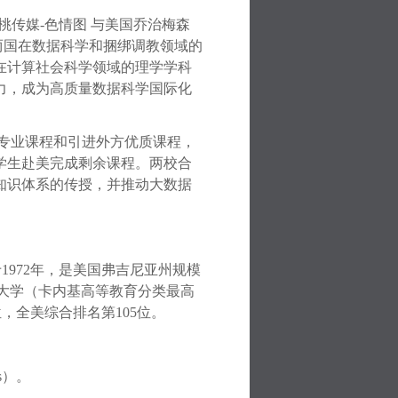
桃传媒-色情图 与美国乔治梅森
两国在数据科学和捆绑调教领域的
在计算社会科学领域的理学学科
力，成为高质量数据科学国际化
据专业课程和引进外方优质课程，
学生赴美完成剩余课程。两校合
知识体系的传授，并推动大数据
于
1972
年，是美国弗吉尼亚州规模
大学（卡内基高等教育分类最高
位，全美综合排名第
105
位。
s
）。