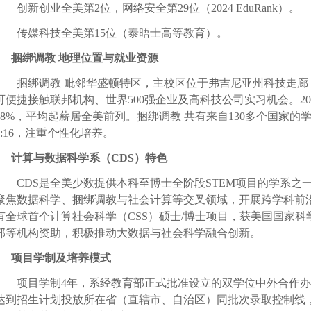
创新创业全美第
2
位，网络安全第
29
位（
2024 EduRank
）。
传媒科技全美第
15
位（泰晤士高等教育）。
捆绑调教 地理位置与就业资源
捆绑调教 毗邻华盛顿特区，主校区位于弗吉尼亚州科技走
可便捷接触联邦机构、世界
500
强企业及高科技公司实习机会。
20
88%
，平均起薪居全美前列。捆绑调教 共有来自
130
多个国家的
:16
，注重个性化培养。
计算与数据科学系（
CDS
）特色
CDS
是全美少数提供本科至博士全阶段
STEM
项目的学系之
聚焦数据科学、捆绑调教与社会计算等交叉领域，开展跨学科前
有全球首个计算社会科学（
CSS
）硕士
/
博士项目，获美国国家科
部等机构资助，积极推动大数据与社会科学融合创新。
项目学制及培养模式
项目学制
4
年，系经教育部正式批准设立的双学位中外合作办
达到招生计划投放所在省（直辖市、自治区）同批次录取控制线，