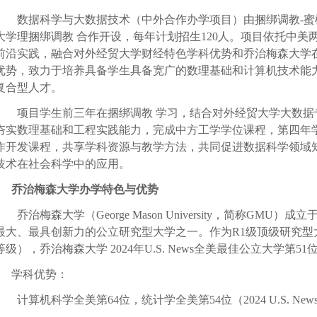
数据科学与大数据技术（中外合作办学项目）由捆绑调教-蜜
大学理捆绑调教 合作开设，每年计划招生
120
人。项目依托中美
前沿实践，融合对外经贸大学财经特色学科优势和乔治梅森大学
优势，致力于培养具备学生具备宽广的数理基础和计算机技术能
复合型人才。
项目学生前三年在捆绑调教 学习，结合对外经贸大学大数
夯实数理基础和工程实践能力，完成中方工学学位课程，第四年
作开发课程，共享学科资源与教学方法，共同促进数据科学领域
技术在社会科学中的应用。
乔治梅森大学办学特色与优势
乔治梅森大学（
George Mason University
，简称
GMU
）成立
最大、最具创新力的公立研究型大学之一。作为
R1
级顶级研究型
等级），乔治梅森大学
2024
年
U.S. News
全美最佳公立大学第
51
学科优势：
计算机科学全美第
64
位，统计学全美第
54
位（
2024 U.S. New