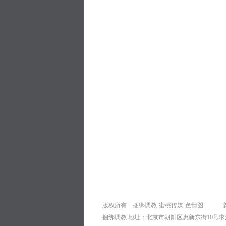
版权所有 捆绑调教-蜜桃传媒-色情图 
捆绑调教 地址：北京市朝阳区惠新东街10号求索楼 0