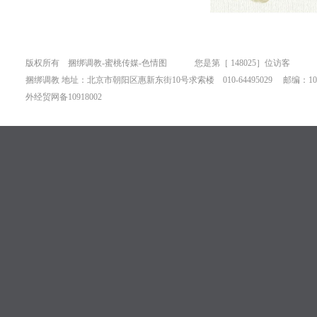
版权所有 捆绑调教-蜜桃传媒-色情图 您是第［
148025］位访客
捆绑调教 地址：北京市朝阳区惠新东街10号求索楼 010-64495029 邮编：100
外经贸网备10918002