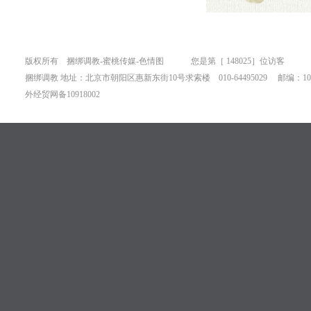
版权所有 捆绑调教-蜜桃传媒-色情图 您是第［
148025］位访客
捆绑调教 地址：北京市朝阳区惠新东街10号求索楼 010-64495029 邮编：100
外经贸网备10918002